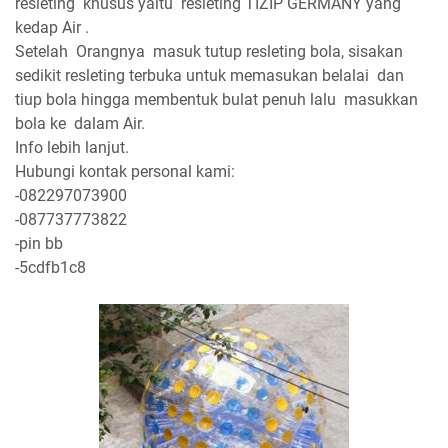
resleting khusus yaitu resleting TIZIP GERMANY yang
kedap Air .
Setelah Orangnya masuk tutup resleting bola, sisakan
sedikit resleting terbuka untuk memasukan belalai dan
tiup bola hingga membentuk bulat penuh lalu masukkan
bola ke dalam Air.
Info lebih lanjut.
Hubungi kontak personal kami:
-082297073900
-087737773822
-pin bb
-5cdfb1c8