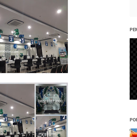
PE
PO