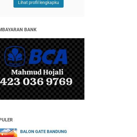
Lihat profil lengkapku
MBAYARAN BANK
PULER
BALON GATE BANDUNG